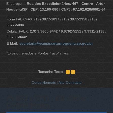
Endereço...:
Rua dos Expedicionários, 467 - Centro - Artur
Nogueira/SP
|
CEP: 13.160-080 | CNPJ: 67.162.628/0001-64
Fone PABX/FAX:
(19) 3877-1097
/
(19) 3877-2358
/
(19)
3877-5094
Celular PABX:
(19) 9.9605-9442 / 9.9762-5151 / 9.9911-2138 /
9.9799-8442
E-Mail:
secretaria@camaraarturnogueira.sp.gov.br
*Exceto Feriados e Pontos Facultativos .
Tamanho Texto
Cores Normais |
Alto-Contraste
AVISO LGPD - EB Sticky
Cookie Notice