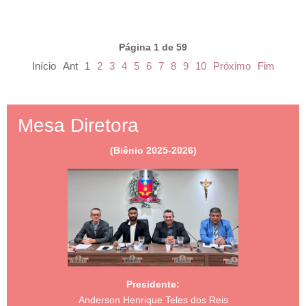
Página 1 de 59
Início
Ant
1
2
3
4
5
6
7
8
9
10
Próximo
Fim
Mesa Diretora
(Biênio 2025-2026)
Presidente:
Anderson Henrique Teles dos Reis