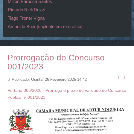
Milton Barbosa Santos
Ricardo Rieli Duzzi
Tiago Froner Vigna
Amarildo Boer [suplente em exercício]
Prorrogação do Concurso
001/2023
Publicado: Quinta, 26 Fevereiro 2026 14:42
Portaria 005/2026 - Prorroga o prazo de validade do Concurso
Público nº 001/2023