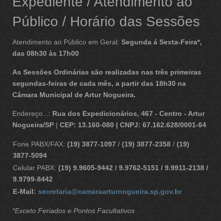
Expediente / Atendimento ao
Público / Horário das Sessões
Atendimento ao Público em Geral:
Segunda á Sexta-Feira*,
das 08h30 às 17h00
As Sessões Ordinárias são realizadas nas três primeiras
segundas-feiras de cada mês, a partir das 18h30 na
Câmara Municipal de Artur Nogueira.
Endereço...:
Rua dos Expedicionários, 467 - Centro - Artur
Nogueira/SP
|
CEP: 13.160-080 | CNPJ: 67.162.628/0001-64
Fone PABX/FAX:
(19) 3877-1097
/
(19) 3877-2358
/
(19)
3877-5094
Celular PABX:
(19) 9.9605-9442 / 9.9762-5151 / 9.9911-2138 /
9.9799-8442
E-Mail:
secretaria@camaraarturnogueira.sp.gov.br
*Exceto Feriados e Pontos Facultativos .