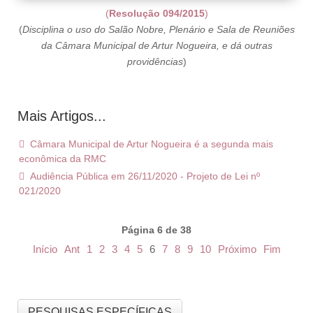
(
Resolução 094/2015
)
(
Disciplina o uso do Salão Nobre, Plenário e Sala de Reuniões
da Câmara Municipal de Artur Nogueira, e dá outras
providências
)
Mais Artigos...
Câmara Municipal de Artur Nogueira é a segunda mais
econômica da RMC
Audiência Pública em 26/11/2020 - Projeto de Lei nº
021/2020
Página 6 de 38
Início
Ant
1
2
3
4
5
6
7
8
9
10
Próximo
Fim
PESQUISAS ESPECÍFICAS