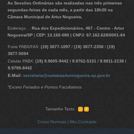
As Sessões Ordinárias são realizadas nas três primeiras
segundas-feiras de cada mês, a partir das 18h30 na
Câmara Municipal de Artur Nogueira.
Endereço...:
Rua dos Expedicionários, 467 - Centro - Artur
Nogueira/SP
|
CEP: 13.160-080 | CNPJ: 67.162.628/0001-64
Fone PABX/FAX:
(19) 3877-1097
/
(19) 3877-2358
/
(19)
3877-5094
Celular PABX:
(19) 9.9605-9442 / 9.9762-5151 / 9.9911-2138 /
9.9799-8442
E-Mail:
secretaria@camaraarturnogueira.sp.gov.br
*Exceto Feriados e Pontos Facultativos .
Tamanho Texto
Cores Normais |
Alto-Contraste