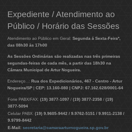
Expediente / Atendimento ao
Público / Horário das Sessões
Atendimento ao Público em Geral:
Segunda á Sexta-Feira*,
das 08h30 às 17h00
As Sessões Ordinárias são realizadas nas três primeiras
segundas-feiras de cada mês, a partir das 18h30 na
Câmara Municipal de Artur Nogueira.
Endereço...:
Rua dos Expedicionários, 467 - Centro - Artur
Nogueira/SP
|
CEP: 13.160-080 | CNPJ: 67.162.628/0001-64
Fone PABX/FAX:
(19) 3877-1097
/
(19) 3877-2358
/
(19)
3877-5094
Celular PABX:
(19) 9.9605-9442 / 9.9762-5151 / 9.9911-2138 /
9.9799-8442
E-Mail:
secretaria@camaraarturnogueira.sp.gov.br