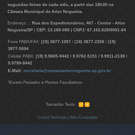
segundas-feiras de cada mês, a partir das 18h30 na
Câmara Municipal de Artur Nogueira.
Endereço...:
Rua dos Expedicionários, 467 - Centro - Artur
Nogueira/SP
|
CEP: 13.160-080 | CNPJ: 67.162.628/0001-64
Fone PABX/FAX:
(19) 3877-1097
/
(19) 3877-2358
/
(19)
3877-5094
Celular PABX:
(19) 9.9605-9442 / 9.9762-5151 / 9.9911-2138 /
9.9799-8442
E-Mail:
secretaria@camaraarturnogueira.sp.gov.br
*Exceto Feriados e Pontos Facultativos .
Tamanho Texto
Cores Normais |
Alto-Contraste