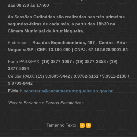
das 08h30 às 17h00
As Sessões Ordinárias são realizadas nas três primeiras
segundas-feiras de cada mês, a partir das 18h30 na
Câmara Municipal de Artur Nogueira.
Endereço...:
Rua dos Expedicionários, 467 - Centro - Artur
Nogueira/SP
|
CEP: 13.160-080 | CNPJ: 67.162.628/0001-64
Fone PABX/FAX:
(19) 3877-1097
/
(19) 3877-2358
/
(19)
3877-5094
Celular PABX:
(19) 9.9605-9442 / 9.9762-5151 / 9.9911-2138 /
9.9799-8442
E-Mail:
secretaria@camaraarturnogueira.sp.gov.br
*Exceto Feriados e Pontos Facultativos .
Tamanho Texto