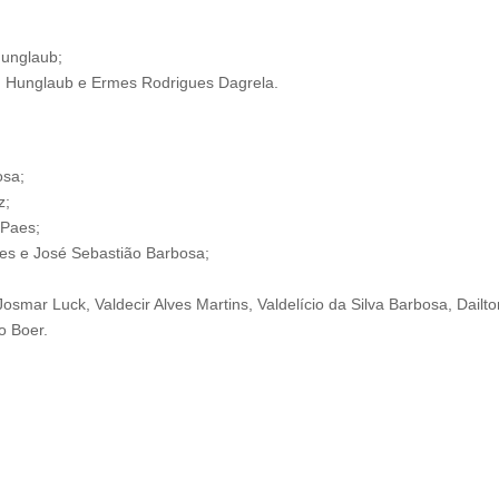
Hunglaub;
A. Hunglaub e Ermes Rodrigues Dagrela.
osa;
z;
 Paes;
es e José Sebastião Barbosa;
Josmar Luck, Valdecir Alves Martins, Valdelício da Silva Barbosa, Dail
o Boer.