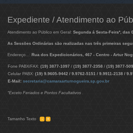
Expediente / Atendimento ao Públ
Atendimento ao Público em Geral:
Segunda á Sexta-Feira*, das 
As Sessões Ordinárias são realizadas nas três primeiras segu
Endereço...:
Rua dos Expedicionários, 467 - Centro - Artur No
Fone PABX/FAX:
(19) 3877-1097
/
(19) 3877-2358
/
(19) 3877-50
Celular PABX:
(19) 9.9605-9442 / 9.9762-5151 / 9.9911-2138 / 9.
E-Mail:
secretaria@camaraarturnogueira.sp.gov.br
*Exceto Feriados e Pontos Facultativos .
Tamanho Texto