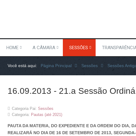
HOME
A CÂMARA
SESSÕES
TRANSPARÊNCI
Você está aqui:
Página Principal
Sessões
Sessões Antig
16.09.2013 - 21.a Sessão Ordiná
Categoria Pai:
Sessões
Categoria:
Pautas (até 2021)
PAUTA DA MATERIA, DO EXPEDIENTE E DA ORDEM DO DIA, D
REALIZARÁ NO DIA DE 16 DE SETEMBRO DE 2013, SEGUNDA-