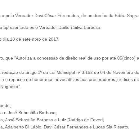
ura pelo Vereador Davi César Fernandes, de um trecho da Bíblia Sagra
e apresentado pelo Vereador Dailton Silva Barbosa.
no dia 18 de setembro de 2017.
vo, que “Autoriza a concessão de direito real de uso por até 05(cinco
a a redação do artigo 1º da Lei Municipal nº 3.152 de 04 de Novembro d
lina o repasse de honorários advocatícios aos procuradores jurídicos m
 Nogueira”.
Conde;
la e José Sebastião Barbosa;
a, José Sebastião Barbosa e Luiz Rodrigo de Faveri;
a, Adalberto Di Lábio, Davi César Fernandes e Lucas Sia Rissato.