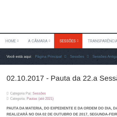
HOME
A CÂMARA
SESSÕES
TRANSPARÊNCI
Você está aqui:
Página Principal
Sessões
Sessões Antig
02.10.2017 - Pauta da 22.a Sess
Categoria Pai:
Sessões
Categoria:
Pautas (até 2021)
PAUTA DA MATERIA, DO EXPEDIENTE E DA ORDEM DO DIA, D
REALIZARÁ NO DIA 02 DE OUTUBRO DE 2017, SEGUNDA-FEIR