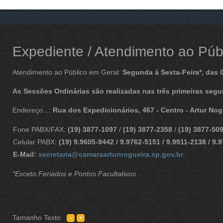
Expediente / Atendimento ao Públ
Atendimento ao Público em Geral:
Segunda á Sexta-Feira*, das 
As Sessões Ordinárias são realizadas nas três primeiras segu
Endereço...:
Rua dos Expedicionários, 467 - Centro - Artur No
Fone PABX/FAX:
(19) 3877-1097
/
(19) 3877-2358
/
(19) 3877-50
Celular PABX:
(19) 9.9605-9442 / 9.9762-5151 / 9.9911-2138 / 9.
E-Mail:
secretaria@camaraarturnogueira.sp.gov.br
*Exceto Feriados e Pontos Facultativos .
Tamanho Texto