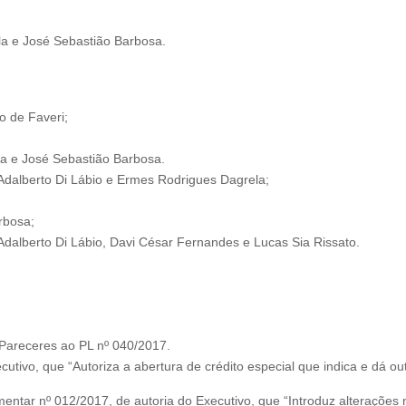
la e José Sebastião Barbosa.
o de Faveri;
la e José Sebastião Barbosa.
 Adalberto Di Lábio e Ermes Rodrigues Dagrela;
rbosa;
 Adalberto Di Lábio, Davi César Fernandes e Lucas Sia Rissato.
 Pareceres ao PL nº 040/2017.
cutivo, que “Autoriza a abertura de crédito especial que indica e dá ou
mentar nº 012/2017, de autoria do Executivo, que “Introduz alteraçõe