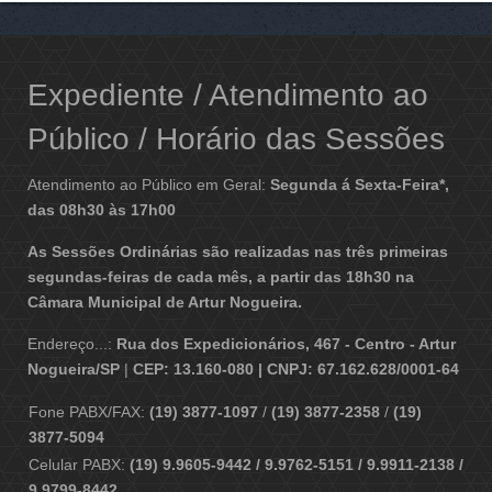
Expediente / Atendimento ao
Público / Horário das Sessões
Atendimento ao Público em Geral:
Segunda á Sexta-Feira*,
das 08h30 às 17h00
As Sessões Ordinárias são realizadas nas três primeiras
segundas-feiras de cada mês, a partir das 18h30 na
Câmara Municipal de Artur Nogueira.
Endereço...:
Rua dos Expedicionários, 467 - Centro - Artur
Nogueira/SP
|
CEP: 13.160-080 | CNPJ: 67.162.628/0001-64
Fone PABX/FAX:
(19) 3877-1097
/
(19) 3877-2358
/
(19)
3877-5094
Celular PABX:
(19) 9.9605-9442 / 9.9762-5151 / 9.9911-2138 /
9.9799-8442