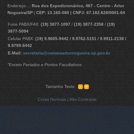
Endereço...:
Rua dos Expedicionários, 467 - Centro - Artur
Nogueira/SP
|
CEP: 13.160-080 | CNPJ: 67.162.628/0001-64
Fone PABX/FAX:
(19) 3877-1097
/
(19) 3877-2358
/
(19)
3877-5094
Celular PABX:
(19) 9.9605-9442 / 9.9762-5151 / 9.9911-2138 /
9.9799-8442
E-Mail:
secretaria@camaraarturnogueira.sp.gov.br
*Exceto Feriados e Pontos Facultativos .
Tamanho Texto
Cores Normais |
Alto-Contraste
AVISO LGPD - EB Sticky
Cookie Notice