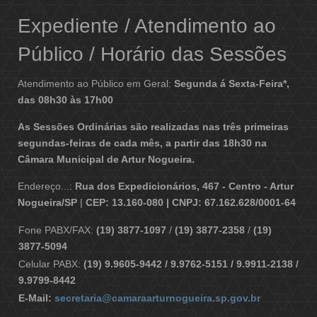
Expediente / Atendimento ao
Público / Horário das Sessões
Atendimento ao Público em Geral:
Segunda á Sexta-Feira*,
das 08h30 às 17h00
As Sessões Ordinárias são realizadas nas três primeiras
segundas-feiras de cada mês, a partir das 18h30 na
Câmara Municipal de Artur Nogueira.
Endereço...:
Rua dos Expedicionários, 467 - Centro - Artur
Nogueira/SP
|
CEP: 13.160-080 | CNPJ: 67.162.628/0001-64
Fone PABX/FAX:
(19) 3877-1097
/
(19) 3877-2358
/
(19)
3877-5094
Celular PABX:
(19) 9.9605-9442 / 9.9762-5151 / 9.9911-2138 /
9.9799-8442
E-Mail:
secretaria@camaraarturnogueira.sp.gov.br