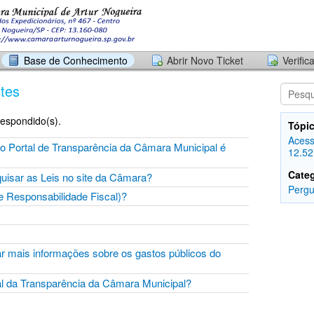
Base de Conhecimento
Abrir Novo Ticket
Verific
tes
respondido(s).
Tópic
Acess
o Portal de Transparência da Câmara Municipal é
12.52
Categ
uisar as Leis no site da Câmara?
Pergu
e Responsabilidade Fiscal)?
r mais informações sobre os gastos públicos do
tal da Transparência da Câmara Municipal?