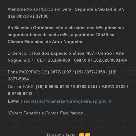
Atendimento ao Público em Geral:
Segunda á Sexta-Feira*,
das 08h30 às 17h00
As Sessões Ordinárias são realizadas nas três primeiras
segundas-feiras de cada mês, a partir das 18h30 na
Câmara Municipal de Artur Nogueira.
Endereço...:
Rua dos Expedicionários, 467 - Centro - Artur
Nogueira/SP
|
CEP: 13.160-080 | CNPJ: 67.162.628/0001-64
Fone PABX/FAX:
(19) 3877-1097
/
(19) 3877-2358
/
(19)
3877-5094
Celular PABX:
(19) 9.9605-9442 / 9.9762-5151 / 9.9911-2138 /
9.9799-8442
E-Mail:
secretaria@camaraarturnogueira.sp.gov.br
*Exceto Feriados e Pontos Facultativos .
Tamanho Texto